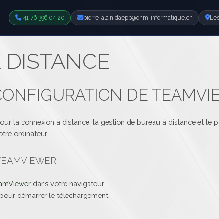
+41 76 396 04 20
pierre-alain.daepp@ohm-informatique.ch
Les
 DISTANCE
 CONFIGURATION DE TEAMV
pour la connexion à distance, la gestion de bureau à distance et le 
otre ordinateur.
 TEAMVIEWER
eamViewer
dans votre navigateur.
pour démarrer le téléchargement.