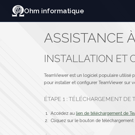
Ohm informatique
ASSISTANCE À
INSTALLATION ET
TeamViewer est un logiciel populaire utilisé 
pour installer et configurer TeamViewer sur v
ÉTAPE 1 : TÉLÉCHARGEMENT DE
Accédez au
lien de téléchargement de T
Cliquez sur le bouton de téléchargement 